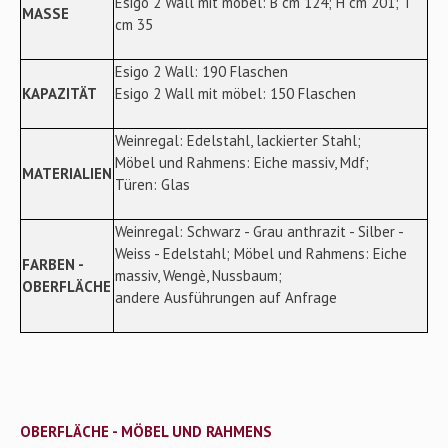
Esigo 2 Wall mit
möbel
: B cm 124; H cm 201; T
MASSE
cm 35
Esigo 2 Wall: 190 Flaschen
KAPAZITÄT
Esigo 2 Wall
mit
möbel
: 150 Flaschen
Weinregal: Edelstahl, lackierter Stahl;
M
öbel und Rahmens:
Eiche massiv, Mdf;
MATERIALIEN
Türen: Glas
Weinregal: Schwarz - Grau anthrazit - Silber -
Weiss - Edelstahl;
M
öbel und Rahmens:
Eiche
FARBEN -
massiv, Wengè, Nussbaum;
OBERFLÄCHE
andere Ausführungen auf Anfrage
OBERFLÄCHE - MÖBEL UND RAHMENS