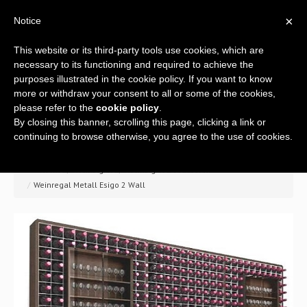
×
Notice
This website or its third-party tools use cookies, which are
necessary to its functioning and required to achieve the
purposes illustrated in the cookie policy. If you want to know
more or withdraw your consent to all or some of the cookies,
please refer to the
cookie policy
.
By closing this banner, scrolling this page, clicking a link or
Home
continuing to browse otherwise, you agree to the use of cookies.
Über Uns
>> Home
/
Weinregale
/
Weinregale aus Metall
/
Weinregal Metall Esigo 2 Wall
Ein komplettes Angebot
Weinregale
Einrichtung