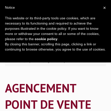
×
Notice
This website or its third-party tools use cookies, which are
necessary to its functioning and required to achieve the
purposes illustrated in the cookie policy. If you want to know
more or withdraw your consent to all or some of the cookies,
please refer to the
cookie policy
.
By closing this banner, scrolling this page, clicking a link or
Accueil
continuing to browse otherwise, you agree to the use of cookies.
Entreprise
>> Home
/
Espaces vin
/
Agencement point de vente vin
Une offre complète
AGENCEMENT
Range-bouteilles
POINT DE VENTE
Espaces vin